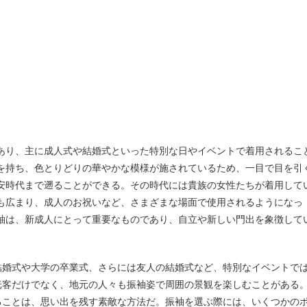
を持ち、色とりどりの華やかな模様が施されているため、一目で目を引
安時代まで遡ることができる。その時代には貴族の女性たちが着用して
も広まり、成人のお祝いなど、さまざまな場面で使用されるようになっ
袖は、新成人にとって重要なものであり、自立や新しい門出を象徴して
結婚式や大学の卒業式、さらには友人の結婚式など、特別なイベントで
光客だけでなく、地元の人々も振袖姿で周囲の景観を楽しむことがある
ることは、思い出を残す素敵な方法だ。振袖を選ぶ際には、いくつかの