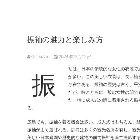
振袖の魅力と楽しみ方
Galeazzo
2024年12月12日
振袖は、日本の伝統的な女性の衣装であり、主に成人式や結婚式といった特別な日やイベントで着用されること
が多い。
この美しい衣装は、長い袖
存在である。振袖の歴史は古く、平
たが、時とともに一般の女性の間で
た。特に成人式の際に着用される振
る。
広島でも、振袖を着る機会は多い。成人式はもちろん、
振袖がよく選ばれる。広島は多くの観光名所を有し、観
美しい日本庭園や歴史的な建物の前で振袖を着て撮影す