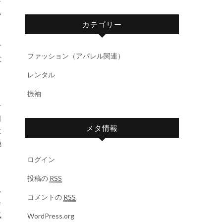
ん
カテゴリー
す
ファッション（アパレル関連）
意
レンタル
振袖
そ
日
メタ情報
に
義
ログイン
投稿の
RSS
ら
コメントの
RSS
を
気
WordPress.org