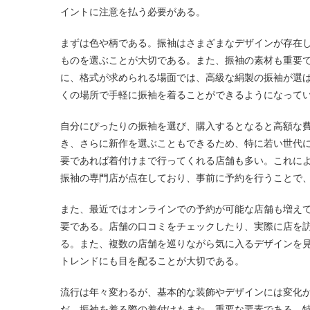
イントに注意を払う必要がある。
まずは色や柄である。振袖はさまざまなデザインが存在
ものを選ぶことが大切である。また、振袖の素材も重要
に、格式が求められる場面では、高級な絹製の振袖が選
くの場所で手軽に振袖を着ることができるようになって
自分にぴったりの振袖を選び、購入するとなると高額な
き、さらに新作を選ぶこともできるため、特に若い世代
要であれば着付けまで行ってくれる店舗も多い。これに
振袖の専門店が点在しており、事前に予約を行うことで
また、最近ではオンラインでの予約が可能な店舗も増え
要である。店舗の口コミをチェックしたり、実際に店を
る。また、複数の店舗を巡りながら気に入るデザインを
トレンドにも目を配ることが大切である。
流行は年々変わるが、基本的な装飾やデザインには変化
だ。振袖を着る際の着付けもまた、重要な要素である。