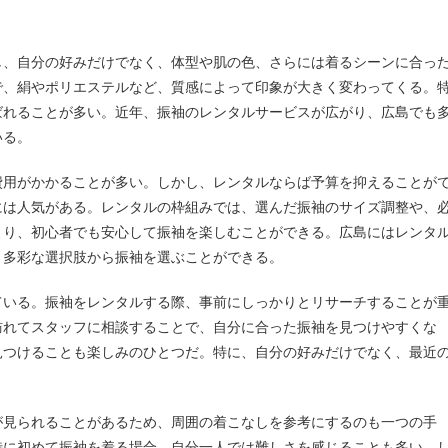
し、自分の好みだけでなく、体型や肌の色、さらには着るシーンに合っ
で、絹やポリエステルなど、質感によって印象が大きく変わってくる。
ばれることが多い。近年、振袖のレンタルサービスが広がり、広島でも
いる。
費用がかかることが多い。しかし、レンタルならば予算を抑えることが
には人気がある。レンタルの枠組みでは、選んだ振袖のサイズ調整や、
より、初心者でも安心して振袖を楽しむことができる。広島にはレンタ
、多彩な選択肢から振袖を選ぶことができる。
ている。振袖をレンタルする際、事前にしっかりとリサーチすることが
訪れてスタッフに相談することで、自分に合った振袖を見つけやすくな
見つけることも楽しみのひとつだ。特に、自分の好みだけでなく、最近
が見られることがあるため、周囲の着こなしを参考にするのも一つの手
特に初めて振袖を着る場合、自分一人では難しさを感じることも多い。