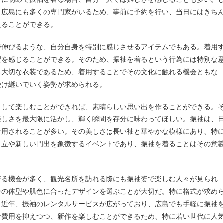
。広島にも多くの専門家がいるため、事前に予約を行い、当日にはきち
えることができる。
が伸びるような、自分自身を特別に感じさせるアイテムでもある。着用
望を感じることができる。そのため、振袖を着るという行為には特別な
る大切な衣装であるため、着用することでその文化に触れる機会ともな
受け継いでいく姿勢が求められる。
として楽しむことができれば、素晴らしい思い出を作ることができる。
美しさを最大限に活かし、輝く瞬間を存分に味わってほしい。振袖は、
着用されることが多い。その美しさは長い袖と華やかな模様にあり、特
自立や新しい門出を象徴するイベントであり、振袖を着ることはその意
着る機会が多く、観光名所を訪れる際にも振袖姿で楽しむ人々が見られ
分の体型や肌色に合ったデザインを選ぶことが大切だ。特に格式が求め
。近年、振袖のレンタルサービスが広がっており、広島でも手軽に振袖
な費用を抑えつつ、新作を楽しむことができるため、特に若い世代に人