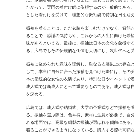
たがって、専門の着付け師に依頼するのが一般的である
とした着付けを受けて、理想的な振袖姿で特別な日を迎
振袖を着ることは、ただ衣装を楽しむだけでなく、背筋
ることで、感謝の気持ちや、これからの人生に向けた希
味があるといえる。最後に、振袖は日本の文化を象徴す
る。広島でもその伝統的な価値を大切にし、次世代へと
振袖に込められた意味を理解し、単なる衣装以上の存在
して、本当に自分に合った振袖を見つけた際には、その
本の伝統的な女性の衣装であり、特別な日やイベントで
成人式では新成人にとって重要なものである。成人式は
を深める。
広島では、成人式や結婚式、大学の卒業式などで振袖を
る。振袖を選ぶ際は、色や柄、素材に注意が必要で、自
れる場面では、高級な絹製の振袖が選ばれる傾向にある
着ることができるようになっている。購入する際の高額